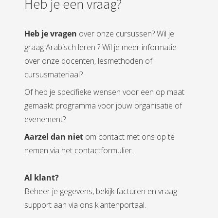
Heb je een vraag?
 op de
e. Hierdoor
 website-
Heb je vragen
over onze cursussen? Wil je
ren
graag Arabisch leren ? Wil je meer informatie
nte
over onze docenten, lesmethoden of
enties
cursusmateriaal?
gebaseerd
 gedrag van
Of heb je specifieke wensen voor een op maat
ezoeker.
gemaakt programma voor jouw organisatie of
evenement?
uren
Aarzel dan niet
om contact met ons op te
nemen via het contactformulier.
Al klant?
Beheer je gegevens, bekijk facturen en vraag
support aan via ons klantenportaal.