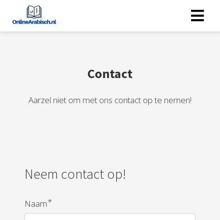
ngen
 policy
Contact
Aarzel niet om met ons contact op te nemen!
oneel
onele
s zijn
kelijk om
bsite te
Neem contact op!
ken. Ze
 gebruikt
*
asisfuncties
Naam
der deze